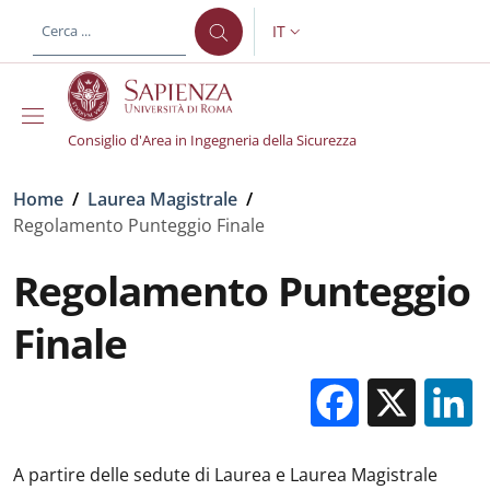
Salta al contenuto principale
Skip to footer content
IT
SELETTORE LINGUA: CURREN
Consiglio d'Area in Ingegneria della Sicurezza
Briciole di pane
Home
/
Laurea Magistrale
/
Regolamento Punteggio Finale
Regolamento Punteggio
Finale
Facebo
X
A partire delle sedute di Laurea e Laurea Magistrale