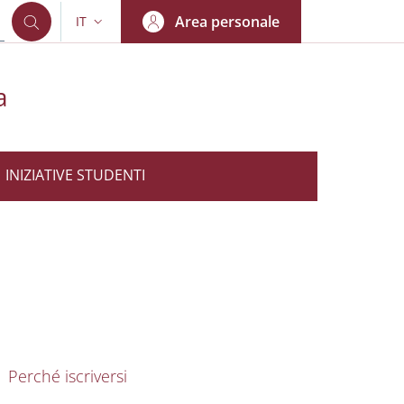
Area personale
IT
SELETTORE LINGUA: CURRENT LANGUAGE
a
INIZIATIVE STUDENTI
nkedIn
AIN NAVIGATION
Perché iscriversi