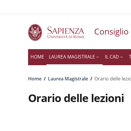
Slim to
Salta al contenuto principale
Skip to footer content
Consiglio
HOME
LAUREA MAGISTRALE
IL CAD
Briciole di pane
Home
/
Laurea Magistrale
/
Orario delle lezi
Orario delle lezioni