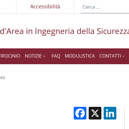
p
Accessibilità
 d'Area in Ingegneria della Sicurezz
TIROCINIO
NOTIZIE
FAQ
MODULISTICA
CONTATTI
oni
Facebook
X
Li
M