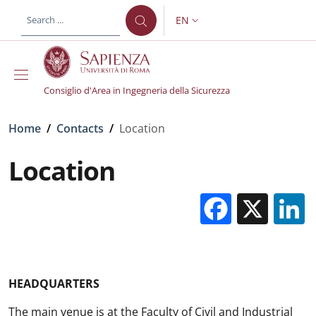
Skip to main content
Skip to footer content
EN
LANGUAGE SWITCHER: CURR
Consiglio d'Area in Ingegneria della Sicurezza
Breadcrumb
Home
/
Contacts
/
Location
Location
Facebo
X
HEADQUARTERS
The main venue is at the Faculty of Civil and Industrial