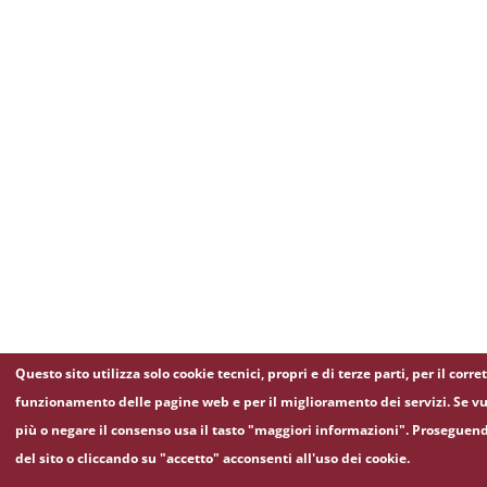
Questo sito utilizza solo cookie tecnici, propri e di terze parti, per il corre
funzionamento delle pagine web e per il miglioramento dei servizi. Se vu
più o negare il consenso usa il tasto "maggiori informazioni". Proseguen
del sito o cliccando su "accetto" acconsenti all'uso dei cookie.